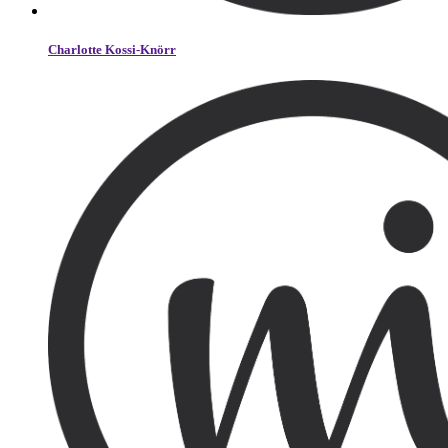
Charlotte Kossi-Knörr