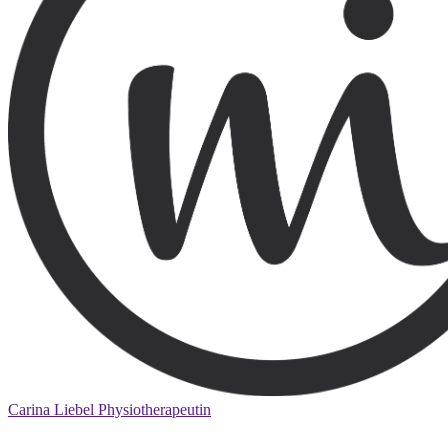
Carina Liebel Physiotherapeutin