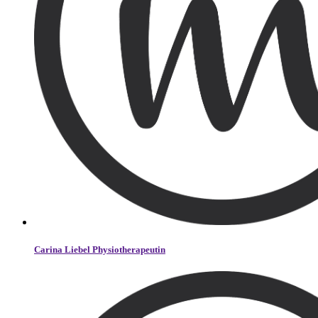
Carina Liebel Physiotherapeutin