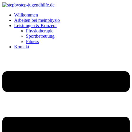
Willkommen
Arbeiten bei meinphysio
Leistungen & Konzept
Physiotherapie
Sportbetreuung
Fitness
Kontakt